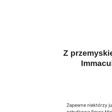
Męski Różani
Z przemyskie
Immacul
Zapewne niektórzy ju
zabytkowa figura Mat