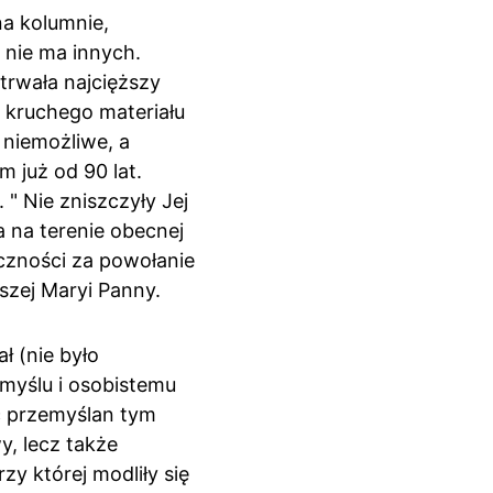
a kolumnie, 
 nie ma innych. 
rwała najcięższy 
 kruchego materiału 
 niemożliwe, a 
już od 90 lat. 
 Nie zniszczyły Jej 
 na terenie obecnej 
czności za powołanie 
szej Maryi Panny.
ł (nie było 
myślu i osobistemu 
ć przemyślan tym 
, lecz także 
zy której modliły się 