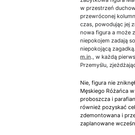
w przestrzeń duchową,
przewróconej kolumny
czas, powodując jej 
nowa figura a może z
niepokojem zadają so
niepokojącą zagadką.
m.in
., w każdą pierw
Przemyślu, zjeżdżając
Nie, figura nie znikn
Męskiego Różańca w P
proboszcza i parafian
również pozyskać cel
zdemontowana i prze
zaplanowane wcześni