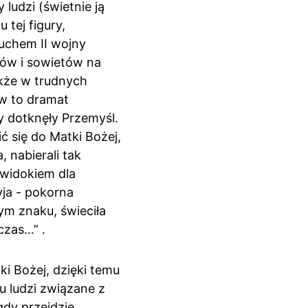
ludzi (świetnie ją 
 tej figury, 
uchem II wojny 
ców i sowietów na 
akże w trudnych 
w to dramat 
 dotknęły Przemyśl. 
 się do Matki Bożej, 
 nabierali tak 
 widokiem dla 
ja - pokorna 
 znaku, świeciła 
czas…” .
i Bożej, dzięki temu 
u ludzi związane z 
dy przejdzie 