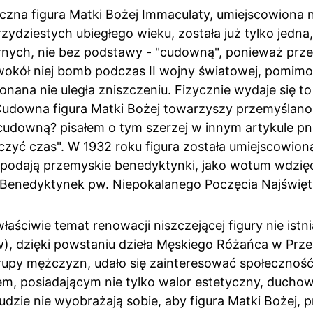
czna figura Matki Bożej Immaculaty, umiejscowiona n
ydziestych ubiegłego wieku, została już tylko jedna,
ych, nie bez podstawy - "cudowną", ponieważ przet
wokół niej bomb podczas II wojny światowej, pomimo
onana nie uległa zniszczeniu. Fizycznie wydaje się to
udowna figura Matki Bożej towarzyszy przemyślanom 
downą? pisałem o tym szerzej w innym artykule pn. "
zyć czas". W 1932 roku figura została umiejscowiona
jak podają przemyskie benedyktynki, jako wotum wdzię
 Benedyktynek pw. Niepokalanego Poczęcia Najświęt
łaściwie temat renowacji niszczejącej figury nie istnia
w), dzięki powstaniu dzieła Męskiego Różańca w Prze
rupy mężczyzn, udało się zainteresować społecznoś
, posiadającym nie tylko walor estetyczny, duchowy
udzie nie wyobrażają sobie, aby figura Matki Bożej, pr