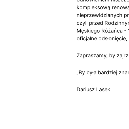
kompleksową renowację
nieprzewidzianych pr
czyli przed Rodzinn
Męskiego Różańca - 1
oficjalne odsłonięcie
Zapraszamy, by zajrze
„By była bardziej zna
Dariusz Lasek