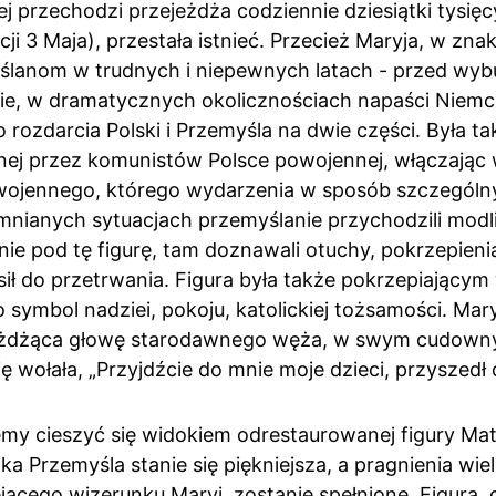
ej przechodzi przejeżdża codziennie dziesiątki tysięcy 
ji 3 Maja), przestała istnieć. Przecież Maryja, w znaku
ślanom w trudnych i niepewnych latach - przed wyb
kcie, w dramatycznych okolicznościach napaści Niem
 rozdarcia Polski i Przemyśla na dwie części. Była t
ej przez komunistów Polsce powojennej, włączając 
wojennego, którego wydarzenia w sposób szczególny
ianych sytuacjach przemyślanie przychodzili modlić
ie pod tę figurę, tam doznawali otuchy, pokrzepienia,
ił do przetrwania. Figura była także pokrzepiającym
symbol nadziei, pokoju, katolickiej tożsamości. Mary
ażdżąca głowę starodawnego węża, w swym cudownym
ię wołała, „Przyjdźcie do mnie moje dzieci, przyszedł 
y cieszyć się widokiem odrestaurowanej figury Matk
a Przemyśla stanie się piękniejsza, a pragnienia wiel
ącego wizerunku Maryi, zostanie spełnione. Figura, g