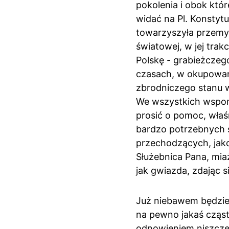
pokolenia i obok któr
widać na Pl. Konstytuc
towarzyszyła przemy
światowej, w jej tra
Polskę - grabieżczego
czasach, w okupowan
zbrodniczego stanu 
We wszystkich wspomn
prosić o pomoc, właśn
bardzo potrzebnych s
przechodzących, jako 
Służebnica Pana, mi
jak gwiazda, zdając s
Już niebawem będziem
na pewno jakaś cząstk
odnowieniem niszczej