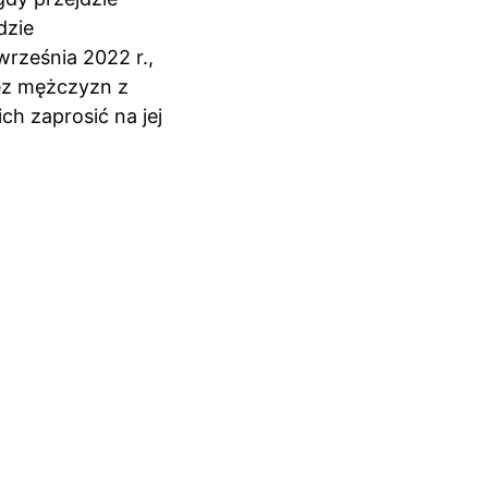
dzie 
rześnia 2022 r., 
ez mężczyzn z 
h zaprosić na jej 