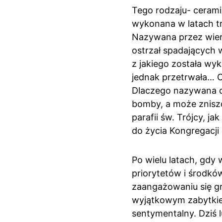
Tego rodzaju- cerami
wykonana w latach trz
Nazywana przez wiern
ostrzał spadających 
z jakiego została wyk
jednak przetrwała… C
Dlaczego nazywana cu
bomby, a może zniszc
parafii św. Trójcy, 
do życia Kongregacji
Po wielu latach, gdy w
priorytetów i środkó
zaangażowaniu się g
wyjątkowym zabytkiem
sentymentalny. Dziś l