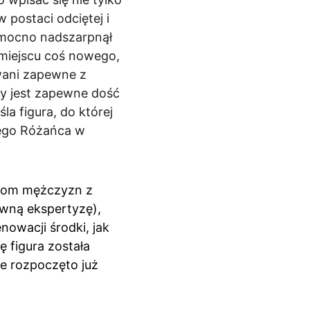
 postaci odciętej i 
ć mocno nadszarpnął 
miejscu coś nowego, 
wani zapewne z 
ry jest zapewne dość 
 figura, do której 
iego Różańca w 
aniom mężczyzn z 
wną ekspertyzę), 
owacji środki, jak 
 figura została 
e rozpoczęto już 