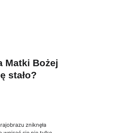
aleria
Kontakt
a Matki Bożej
ę stało?
rajobrazu zniknęła 
wpisać się nie tylko 