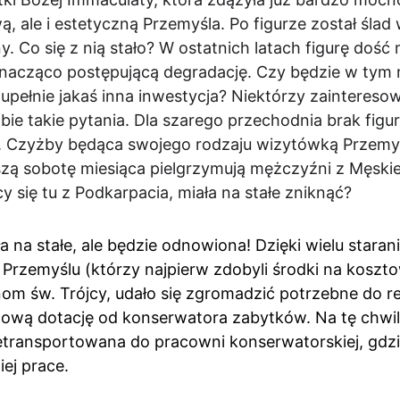
 ale i estetyczną Przemyśla. Po figurze został ślad w
. Co się z nią stało? W ostatnich latach figurę doś
znacząco postępującą degradację. Czy będzie w tym 
upełnie jakaś inna inwestycja? Niektórzy zaintereso
bie takie pytania. Dla szarego przechodnia brak figu
 Czyżby będąca swojego rodzaju wizytówką Przemyśla
szą sobotę miesiąca pielgrzymują mężczyźni z Męsk
y się tu z Podkarpacia, miała na stałe zniknąć?
ęła na stałe, ale będzie odnowiona! Dzięki wielu star
rzemyślu (którzy najpierw zdobyli środki na koszto
om św. Trójcy, udało się zgromadzić potrzebne do ren
ową dotację od konserwatora zabytków. Na tę chwilę
transportowana do pracowni konserwatorskiej, gdzi
ej prace.