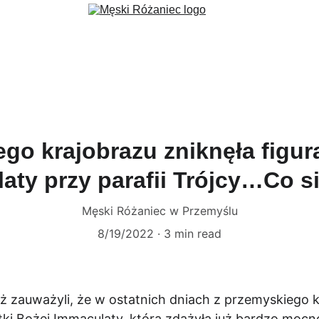
ec
Formacja
Wydarzenia
Aktualności
Fundacja 3 Serca
G
go krajobrazu zniknęła figur
aty przy parafii Trójcy…Co si
Męski Różaniec w Przemyślu
8/19/2022
3 min read
ż zauważyli, że w ostatnich dniach z przemyskiego k
ki Bożej Immaculaty, która zdążyła już bardzo mocno 