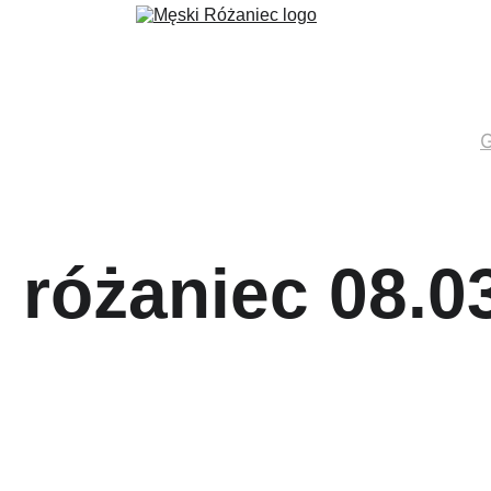
ec
Formacja
Wydarzenia
Aktualności
Fundacja 3 Serca
G
 różaniec 08.0