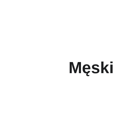
Męski Różani
Męski