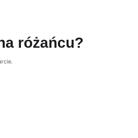
na różańcu?
rcie.