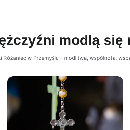
ężczyźni modlą się 
i Różaniec w Przemyślu – modlitwa, wspólnota, wspa