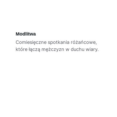
Modlitwa
Comiesięczne spotkania różańcowe, 
które łączą mężczyzn w duchu wiary.
Kontakt
Email
meskirozaniecwprzemyslu@g
mail.com
Facebook