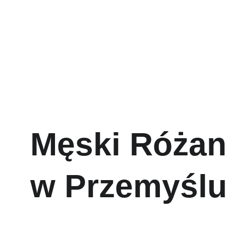
Męski Różani
Męski Różan
w Przemyśl