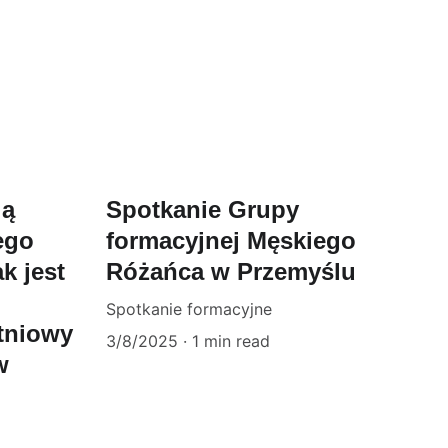
ją
Spotkanie Grupy
ego
formacyjnej Męskiego
ak jest
Różańca w Przemyślu
Spotkanie formacyjne
tniowy
3/8/2025
1 min read
w