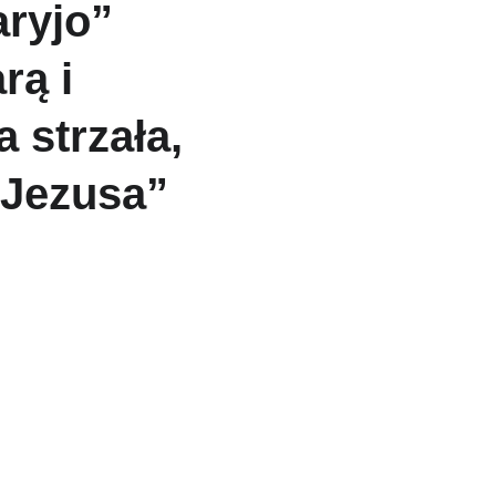
ryjo” 
ą i 
a strzała, 
 Jezusa”