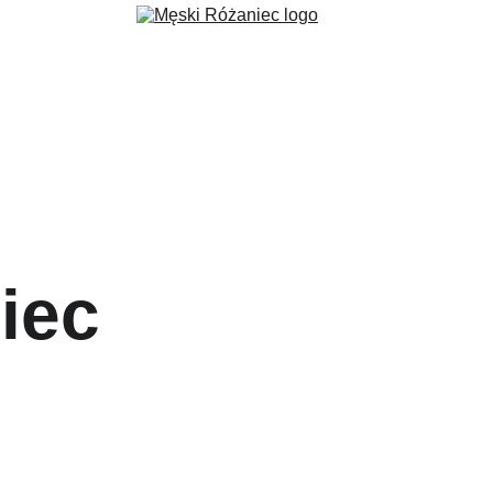
ec
Formacja
Wydarzenia
Aktualności
Fundacja 3 Serca
G
iec 
u