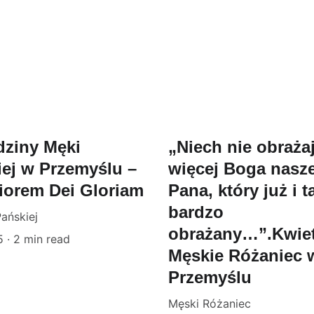
dziny Męki
„Niech nie obraża
ej w Przemyślu –
więcej Boga nasz
iorem Dei Gloriam
Pana, który już i t
bardzo
ańskiej
obrażany…”.Kwie
5
2 min read
Męskie Różaniec 
Przemyślu
Męski Różaniec