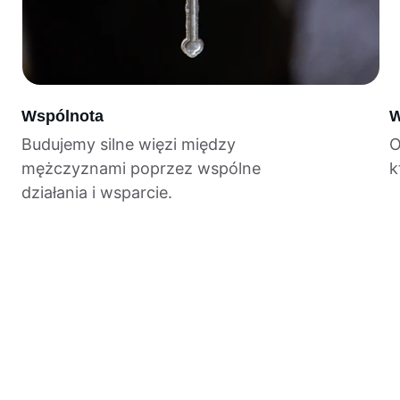
Wspólnota
W
Budujemy silne więzi między 
O
mężczyznami poprzez wspólne 
k
działania i wsparcie.