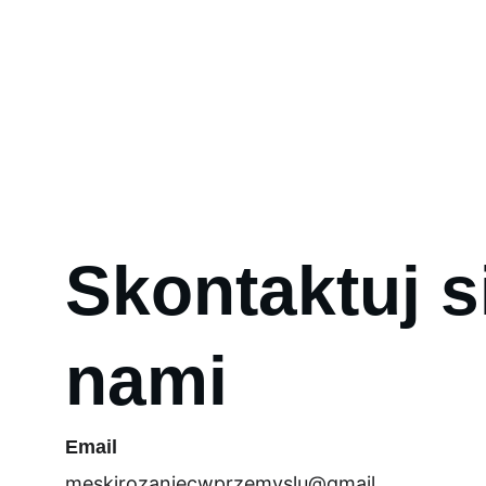
Męski Różani
Skontaktuj si
nami
Email
meskirozaniecwprzemyslu@gmail.