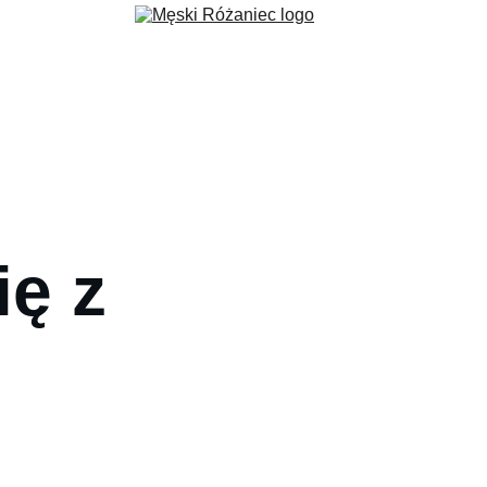
ec
Formacja
Wydarzenia
Aktualności
Fundacja 3 Serca
G
ę z 