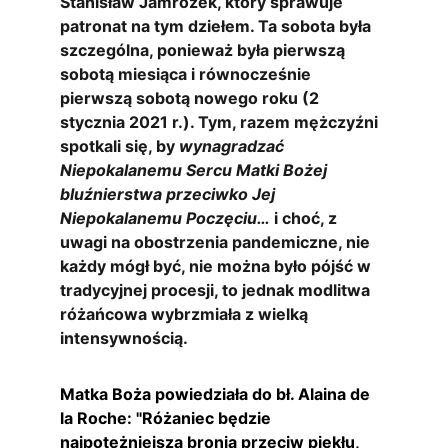
Stanisław Jamrozek, który sprawuje 
patronat na tym dziełem. Ta sobota była 
szczególna, ponieważ była pierwszą 
sobotą miesiąca i równocześnie 
pierwszą sobotą nowego roku (2 
stycznia 2021 r.). Tym, razem mężczyźni 
spotkali się, by 
wynagradzać 
Niepokalanemu Sercu Matki Bożej 
bluźnierstwa przeciwko Jej 
Niepokalanemu Poczęciu…
 i choć, z 
uwagi na obostrzenia pandemiczne, nie 
każdy mógł być, nie można było pójść w 
tradycyjnej procesji, to jednak modlitwa 
różańcowa wybrzmiała z wielką 
intensywnością.
Matka Boża powiedziała do bł. Alaina de 
la Roche: "Różaniec będzie 
najpotężniejszą bronią przeciw piekłu, 