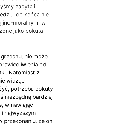
yśmy zapytali 
dzi, i do końca nie 
gijno-moralnym, w 
one jako pokuta i 
ż grzechu, nie może 
prawiedliwienia od 
tki. Natomiast z 
nie widząc 
 żyć, potrzeba pokuty 
iś niezbędną bardziej 
ie, wmawiając 
m i najwyższym 
w przekonaniu, że on 