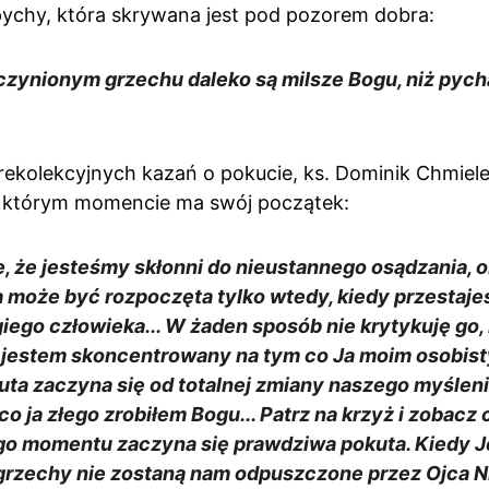
pychy, która skrywana jest pod pozorem dobra:
czynionym grzechu daleko są milsze Bogu, niż pycha
ekolekcyjnych kazań o pokucie, ks. Dominik Chmiel
 w którym momencie ma swój początek:
, że jesteśmy skłonni do nieustannego osądzania, 
a może być rozpoczęta tylko wtedy, kiedy przestajes
ego człowieka... W żaden sposób nie krytykuję go, 
 jestem skoncentrowany na tym co Ja moim osobis
ta zaczyna się od totalnej zmiany naszego myślenia
e co ja złego zrobiłem Bogu... Patrz na krzyż i zobacz
tego momentu zaczyna się prawdziwa pokuta. Kiedy J
grzechy nie zostaną nam odpuszczone przez Ojca Nie