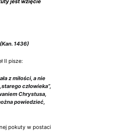
ty jest wzięcie 
(Kan. 1436)
 II pisze:
 z miłości, a nie 
starego człowieka”, 
waniem Chrystusa, 
można powiedzieć, 
ej pokuty w postaci 