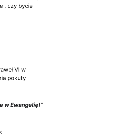
 , czy bycie 
Paweł VI w 
nia pokuty 
ie w Ewangelię!” 
: