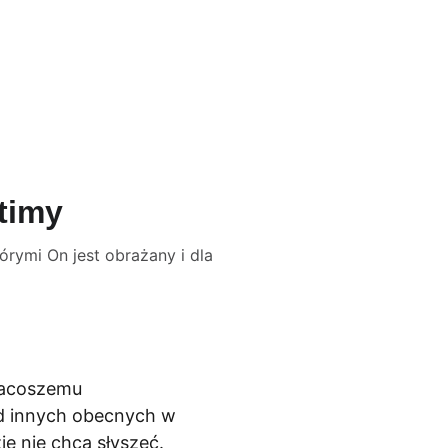
aleria
Kontakt
timy
órymi On jest obrażany i dla
macoszemu 
ód innych obecnych w 
e nie chcą słyszeć. 