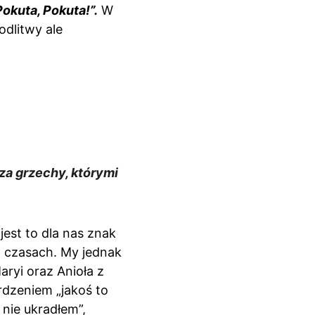
Pokuta, Pokuta!”.
 W 
dlitwy ale 
za grzechy, którymi 
est to dla nas znak 
 czasach. My jednak 
ryi oraz Anioła z 
dzeniem „jakoś to 
 nie ukradłem”, 