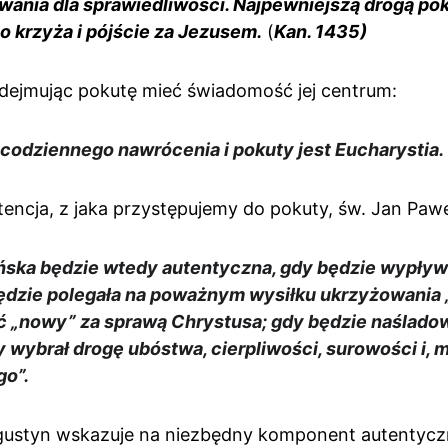
ania dla sprawiedliwości. Najpewniejszą drogą poku
 krzyża i pójście za Jezusem.
 (
Kan. 1435)
dejmując pokutę mieć świadomość jej centrum:
codziennego nawrócenia i pokuty jest Eucharystia. 
encja, z jaka przystępujemy do pokuty, św. Jan Paweł
ska będzie wtedy autentyczna, gdy będzie wypływała
będzie polegała na poważnym wysiłku ukrzyżowania „
ić „nowy” za sprawą Chrystusa; gdy będzie naślado
 wybrał drogę ubóstwa, cierpliwości, surowości i, 
go”.
gustyn wskazuje na niezbędny komponent autentyczn