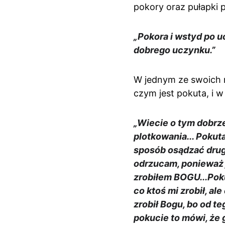
pokory oraz pułapki 
„Pokora i wstyd po u
dobrego uczynku.”
W jednym ze swoich r
czym jest pokuta, i
„Wiecie o tym dobrze
plotkowania... Pokut
sposób osądzać drugi
odrzucam, ponieważ
zrobiłem BOGU...Poku
co ktoś mi zrobił, al
zrobił Bogu, bo od 
pokucie to mówi, że 