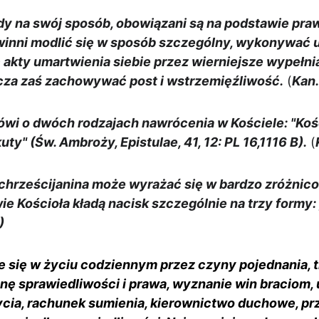
dy na swój sposób, obowiązani są na podstawie pra
owinni modlić się w sposób szczególny, wykonywać u
akty umartwienia siebie przez wierniejsze wypełni
za zaś zachowywać post i wstrzemięźliwość.
 (
Kan.
i o dwóch rodzajach nawrócenia w Kościele: "Kości
uty" (Św. Ambroży, Epistulae, 41, 12: PL 16,1116 B).
 (
hrześcijanina może wyrażać się w bardzo zróżnic
e Kościoła kładą nacisk szczególnie na trzy formy: 
)
 się w życiu codziennym przez czyny pojednania, tr
nę sprawiedliwości i prawa, wyznanie win braciom,
życia, rachunek sumienia, kierownictwo duchowe, pr