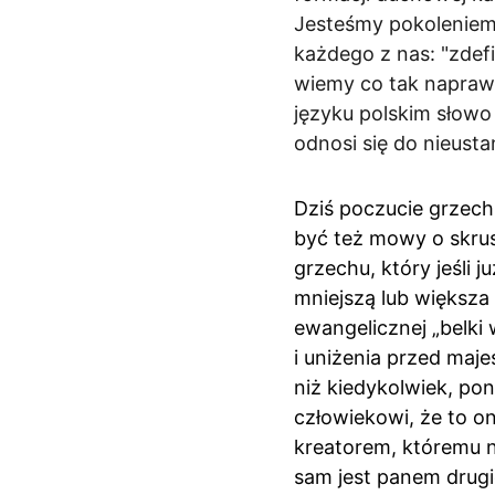
Jesteśmy pokoleniem,
każdego z nas: "zdef
wiemy co tak naprawd
języku polskim słowo
odnosi się do nieust
Dziś poczucie grzechu
być też mowy o skrus
grzechu, który jeśli j
mniejszą lub większa 
ewangelicznej „belki 
i uniżenia przed maje
niż kiedykolwiek, po
człowiekowi, że to o
kreatorem, któremu n
sam jest panem drugi