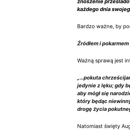
znoszenie prześladow
każdego dnia swojego
Bardzo ważne, by po
Źródłem i pokarmem 
Ważną sprawą jest int
„…pokuta chrześcijań
jedynie z lęku; gdy 
aby mógł się narodz
który będąc niewinny
drogę życia pokutne
Natomiast święty Au