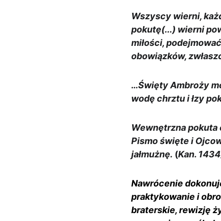
Wszyscy wierni, każ
pokutę(...) wierni p
miłości, podejmować 
obowiązków, zwłaszc
…Święty Ambroży mów
wodę chrztu i łzy pok
Wewnętrzna pokuta c
Pismo święte i Ojcowi
jałmużnę.
 (
Kan. 1434
Nawrócenie dokonuje
praktykowanie i obro
braterskie, rewizję 