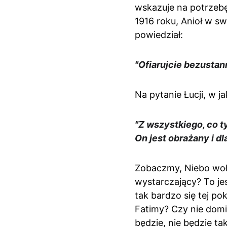
wskazuje na potrzebę 
1916 roku, Anioł w sw
powiedział:
"Ofiarujcie bezusta
Na pytanie Łucji, w j
"Z wszystkiego, co t
On jest obrażany i d
Zobaczmy, Niebo woła
wystarczający? To je
tak bardzo się tej po
Fatimy? Czy nie domi
będzie, nie będzie ta