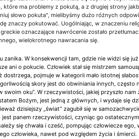
 które ma problemy z pokutą, a z drugiej strony jakb
iniuj słowo pokuta", mielibyśmy dużo różnych odpowie
ę znaczy pokutować. Uogólniając, w znaczeniu reli
 greckie oznaczające nawrócenie zostało przetłumacz
annego, wielokrotnego nawracania się.
 zanika. W konsekwencji tam, gdzie nie widzi się ju
ze ani o pokucie. Człowiek stał się mistrzem samous
uż dostrzega, pojmuje w kategorii mało istotnej słabos
gorliwością skory jest do obwiniania innych, często 
w swoim oku”. W rzeczywistości, jakiej przyszło nam
statem Bożym, jest jedną z głównych, i wydaje się dz
nieważ dzisiejszy „świat” zagubił się w samozachwyc
n jest panem rzeczywistości, czyniąc go ostateczny
ależy się chwała i cześć, pompując człowiecze ego, 
ego człowieka, nawet pod względem życia i śmierci.