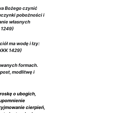
wa Bożego czynić 
czynki pobożności i 
anie własnych 
 1249)
ół ma wodę i łzy: 
KKK 1429)
owanych formach. 
post, modlitwę i 
oskę o ubogich, 
 upomnienie 
zyjmowanie cierpień, 