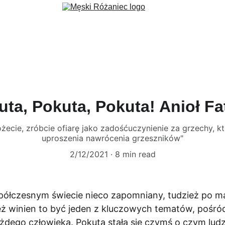
ec
Formacja
Wydarzenia
Aktualności
Fundacja 3 Serca
G
uta, Pokuta, Pokuta! Anioł Fa
żecie, zróbcie ofiarę jako zadośćuczynienie za grzechy, kt
uproszenia nawrócenia grzeszników"
2/12/2021
8 min read
półczesnym świecie nieco zapomniany, tudzież po 
eż winien to być jeden z kluczowych tematów, pośr
żdego człowieka. Pokuta stała się czymś o czym ludzi