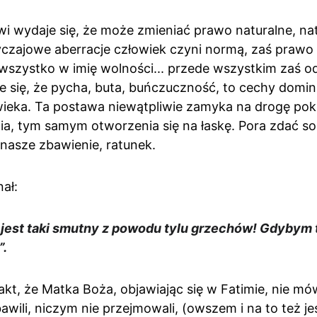
wi wydaje się, że może zmieniać prawo naturalne, na
yczajowe aberracje człowiek czyni normą, zaś prawo n
szystko w imię wolności... przede wszystkim zaś o
e się, że pycha, buta, buńczuczność, to cechy domin
eka. Ta postawa niewątpliwie zamyka na drogę pokut
ia, tym samym otworzenia się na łaskę. Pora zdać so
 nasze zbawienie, ratunek.
ał:
 jest taki smutny z powodu tylu grzechów! Gdybym t
”.
t, że Matka Boża, objawiając się w Fatimie, nie mó
bawili, niczym nie przejmowali, (owszem i na to też jes