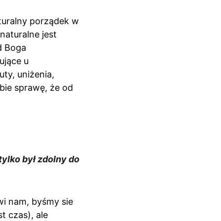
turalny porządek w 
aturalne jest 
d Boga 
ujące u 
y, uniżenia, 
bie sprawę, że od 
ylko był zdolny do 
wi nam, byśmy sie 
t czas), ale 