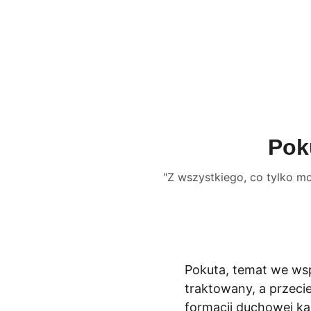
Męski Różani
Pok
"Z wszystkiego, co tylko mo
Pokuta, temat we ws
traktowany, a przeci
formacji duchowej ka