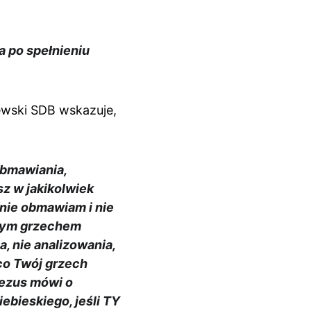
 po spełnieniu 
ewski SDB wskazuje, 
obmawiania, 
z w jakikolwiek 
nie obmawiam i nie 
tym grzechem 
, nie analizowania, 
 co Twój grzech 
ezus mówi o 
bieskiego, jeśli TY 