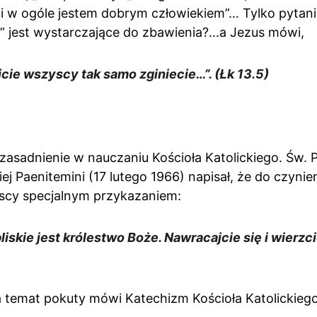
i w ogóle jestem dobrym człowiekiem”… Tylko pytanie
 jest wystarczające do zbawienia?...a Jezus mówi,
icie wszyscy tak samo zginiecie…”. (Łk 13.5)
zasadnienie w nauczaniu Kościoła Katolickiego. Św. 
iej Paenitemini (17 lutego 1966) napisał, że do czynie
scy specjalnym przykazaniem:
bliskie jest królestwo Boże. Nawracajcie się i wierzc
na temat pokuty mówi Katechizm Kościoła Katolickiego