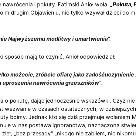
nawrócenia i pokuty. Fatimski Anioł woła: 
„Pokuta, 
oim drugim Objawieniu, nie tylko wzywał dzieci do mo
nnie Najwyższemu modlitwy i umartwienia".
aki sposób mają to czynić, Anioł odpowiedział:
ylko możecie, zróbcie ofiarę jako zadośćuczynienie 
la uproszenia nawrócenia grzeszników".
 o pokutę, dając jednocześnie wskazówki. Czyż nie j
st wezwanie w czasach ostatecznych, w dzisiejszych
kuty boimy. Jednak kto się dziś przejmuje wołaniem Ma
nuje w nas postawa ignoranctwa, naznaczona stwier
k źle”, „bez przesady” „nikogo nie zabiłem, nic nikomu