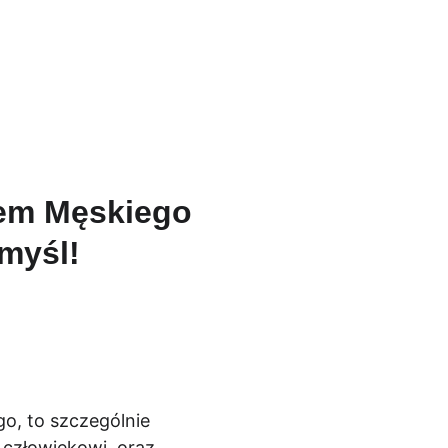
aleria
Kontakt
łem Męskiego
myśl!
o, to szczególnie 
 człowiekowi, oraz 