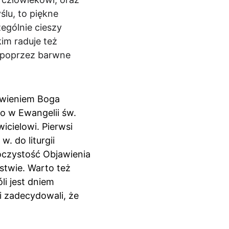
lu, to piękne 
ególnie cieszy 
im raduje też 
k poprzez barwne 
awieniem Boga 
o w Ewangelii św. 
cielowi. Pierwsi 
. do liturgii 
czystość Objawienia 
stwie. Warto też 
li jest dniem 
i zadecydowali, że 