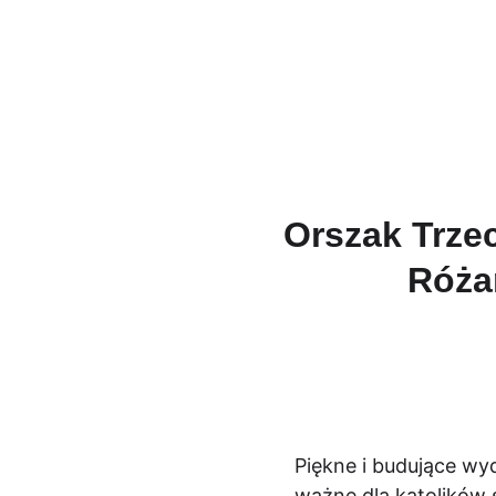
Męski Różani
Orszak Trze
Róża
Piękne i budujące wy
ważne dla katolików 