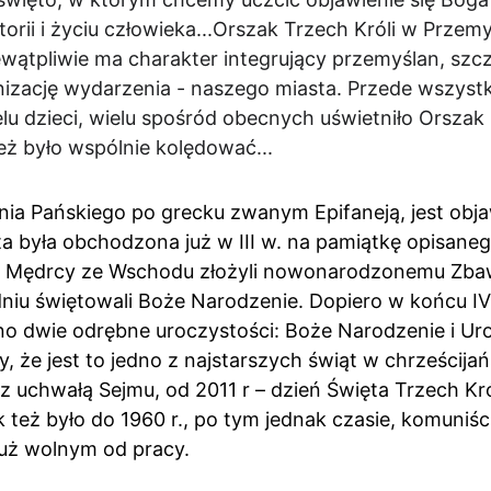
rii i życiu człowieka...Orszak Trzech Króli w Przemyś
ewątpliwie ma charakter integrujący przemyślan, szcz
nizację wydarzenia - naszego miasta. Przede wszystk
elu dzieci, wielu spośród obecnych uświetniło Orsza
też było wspólnie kolędować...
ia Pańskiego po grecku zwanym Epifaneją, jest obj
ta była obchodzona już w III w. na pamiątkę opisaneg
j Mędrcy ze Wschodu złożyli nowonarodzonemu Zbawi
niu świętowali Boże Narodzenie. Dopiero w końcu IV w
o dwie odrębne uroczystości: Boże Narodzenie i Uro
 że jest to jedno z najstarszych świąt w chrześcijań
z uchwałą Sejmu, od 2011 r – dzień Święta Trzech Kró
 też było do 1960 r., po tym jednak czasie, komuniśc
już wolnym od pracy.