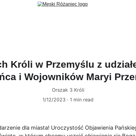
ec
Formacja
Wydarzenia
Aktualności
Fundacja 3 Serca
G
ch Króli w Przemyślu z udzia
ńca i Wojowników Maryi Prze
Orszak 3 Króli
1/12/2023
1 min read
darzenie dla miasta! Uroczystość Objawienia Pańskieg
święto, w którym chcemy uczcić objawienie się Boga