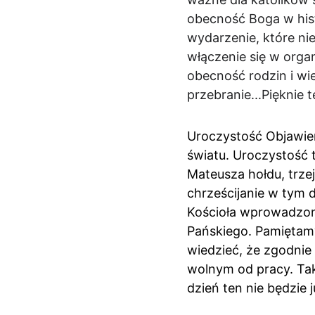
obecność Boga w histo
wydarzenie, które ni
włączenie się w orga
obecność rodzin i wi
przebranie...Pięknie 
Uroczystość Objawien
światu. Uroczystość 
Mateusza hołdu, trze
chrześcijanie w tym d
Kościoła wprowadzon
Pańskiego. Pamiętamy,
wiedzieć, że zgodnie 
wolnym od pracy. Tak
dzień ten nie będzie 