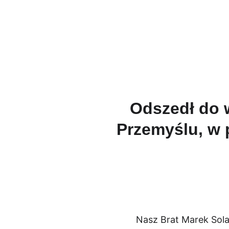
Męski Różani
Odszedł do 
Przemyślu, w p
Nasz Brat Marek Solar