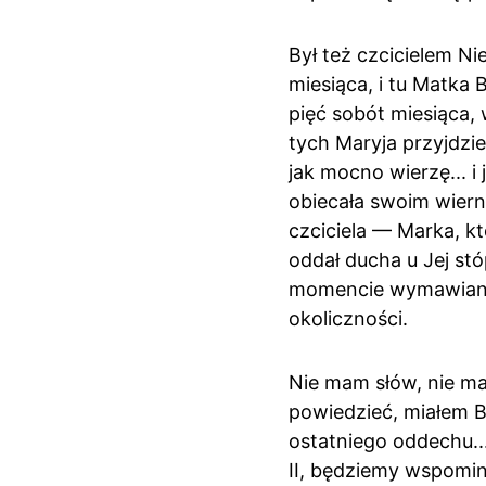
Był też czcicielem N
miesiąca, i tu Matka 
pięć sobót miesiąca,
tych Maryja przyjdzie
jak mocno wierzę... i
obiecała swoim wiern
czciciela — Marka, kt
oddał ducha u Jej stó
momencie wymawiania 
okoliczności.
Nie mam słów, nie ma
powiedzieć, miałem B
ostatniego oddechu..
II, będziemy wspomin