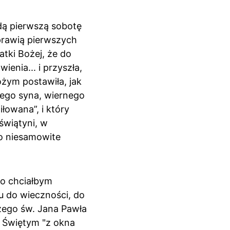
dą pierwszą sobotę 
prawią pierwszych 
tki Bożej, że do 
enia... i przyszła, 
ożym postawiła, jak 
ego syna, wiernego 
łowana”, i który 
świątyni, w 
o niesamowite 
co chciałbym 
u do wieczności, do 
zego św. Jana Pawła 
m Świętym "z okna 