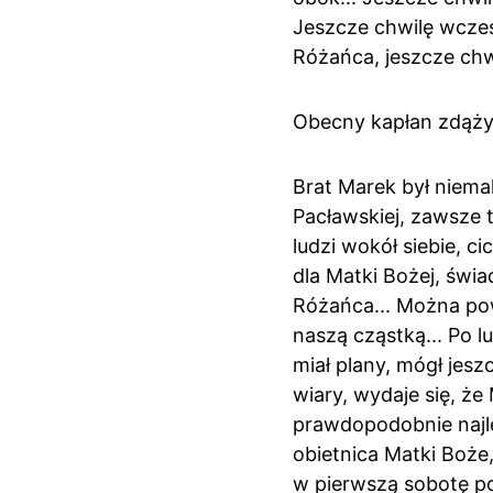
Jeszcze chwilę wcześ
Różańca, jeszcze chw
Obecny kapłan zdążył
Brat Marek był niema
Pacławskiej, zawsze
ludzi wokół siebie, c
dla Matki Bożej, świ
Różańca... Można pow
naszą cząstką... Po lu
miał plany, mógł jesz
wiary, wydaje się, ż
prawdopodobnie najle
obietnica Matki Boże,
w pierwszą sobotę po