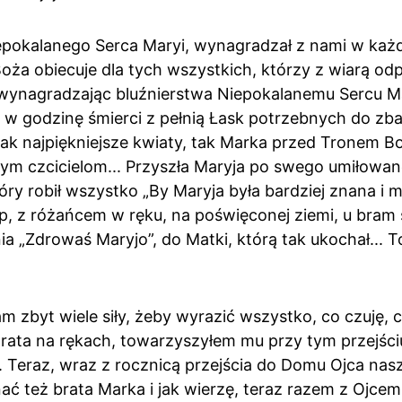
iepokalanego Serca Maryi, wynagradzał z nami w każ
Boża obiecuje dla tych wszystkich, którzy z wiarą od
 wynagradzając bluźnierstwa Niepokalanemu Sercu Ma
 w godzinę śmierci z pełnią Łask potrzebnych do zbawi
 jak najpiękniejsze kwiaty, tak Marka przed Tronem B
ym czcicielom... Przyszła Maryja po swego umiłowan
óry robił wszystko „By Maryja była bardziej znana i mi
p, z różańcem w ręku, na poświęconej ziemi, u bram 
„Zdrowaś Maryjo”, do Matki, którą tak ukochał... T
m zbyt wiele siły, żeby wyrazić wszystko, co czuję, 
rata na rękach, towarzyszyłem mu przy tym przejści
. Teraz, wraz z rocznicą przejścia do Domu Ojca nas
ać też brata Marka i jak wierzę, teraz razem z Ojce