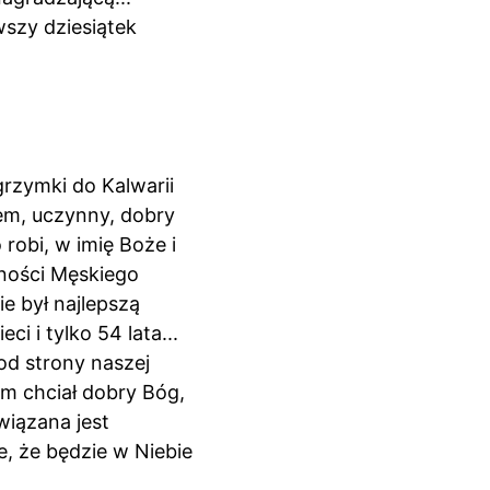
szy dziesiątek 
rzymki do Kalwarii 
em, uczynny, dobry 
robi, w imię Boże i 
ności Męskiego 
e był najlepszą 
ci i tylko 54 lata... 
 od strony naszej 
m chciał dobry Bóg, 
iązana jest 
e, że będzie w Niebie 