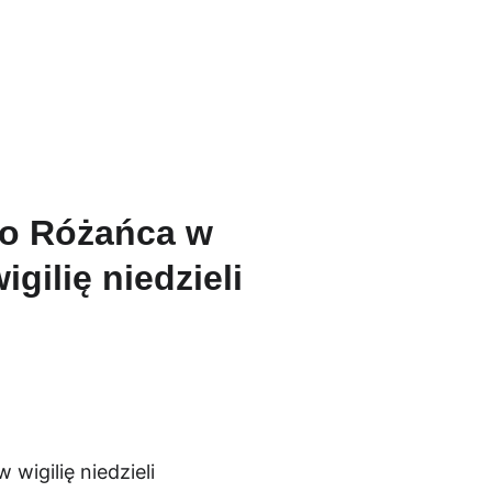
aleria
Kontakt
go Różańca w
gilię niedzieli
igilię niedzieli 