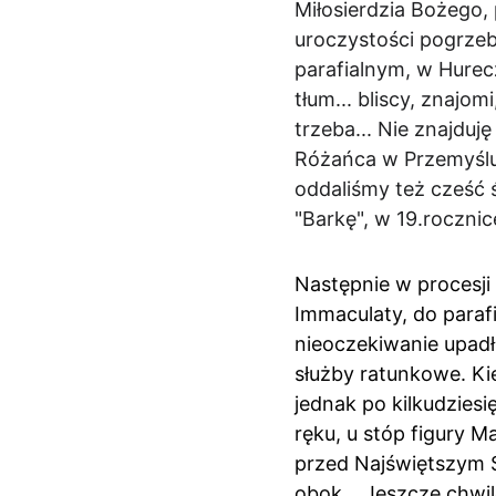
Miłosierdzia Bożego,
uroczystości pogrzeb
parafialnym, w Hurec
tłum... bliscy, znajo
trzeba... Nie znajduj
Różańca w Przemyślu
oddaliśmy też cześć 
"Barkę", w 19.rocznic
Następnie w procesji
Immaculaty, do parafi
nieoczekiwanie upadł
służby ratunkowe. Kie
jednak po kilkudzies
ręku, u stóp figury M
przed Najświętszym 
obok... Jeszcze chwi