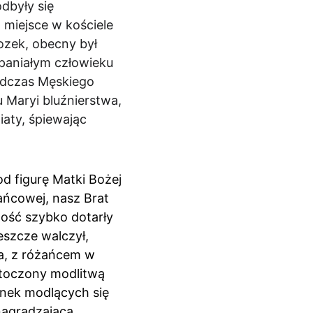
dbyły się 
miejsce w kościele 
ozek, obecny był 
spaniałym człowieku 
podczas Męskiego 
Maryi bluźnierstwa, 
aty, śpiewając 
d figurę Matki Bożej 
ańcowej, nasz Brat 
ość szybko dotarły 
eszcze walczył, 
ca, z różańcem w 
 otoczony modlitwą 
nek modlących się 
agradzającą... 