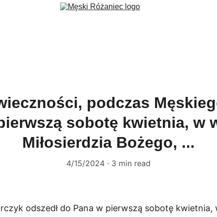
ec
Formacja
Wydarzenia
Aktualności
Fundacja 3 Serca
G
wieczności, podczas Męskie
ierwszą sobotę kwietnia, w wi
Miłosierdzia Bożego, ...
4/15/2024
3 min read
czyk odszedł do Pana w pierwszą sobotę kwietnia, w w