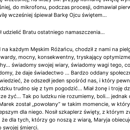
niej, do mikrofonu, podczas procesji, odmawiał pierw
ilę wcześniej śpiewał Barkę Ojcu świętem...
 udzielić Bratu ostatniego namaszczenia...
l na każdym Męskim Różańcu, chodził z nami na pielg
 twardy, mocny, konsekwentny, tryskający optymizm
ichy... świadomy swojej wiary, świadomy wagi tego, co 
adomy, że daje świadectwo ... Bardzo oddany społecz
iedzieć, że odszedł jeden spośród nas, i który pewni
dzku trudno się z tym pogodzić... Miał żonę i troję dzie
cze żyć... Tak po ludzku nie rozumiemy, boli... jednak
e Marek został „powołany” w takim momencie, w który
pszym dla niego. Nosił szkaplerz święty, z którym zw
 że dla tych, którzy go noszą z wiarą, Maryja obiecuj
 swojej śmierci.