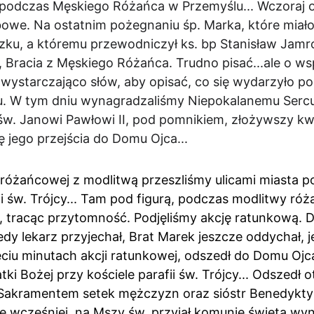
 podczas Męskiego Różańca w Przemyślu... Wczoraj o
owe. Na ostatnim pożegnaniu śp. Marka, które miało 
zku, a któremu przewodniczył ks. bp Stanisław Jamr
mi, Bracia z Męskiego Różańca. Trudno pisać...ale o w
ę wystarczająco słów, aby opisać, co się wydarzyło 
. W tym dniu wynagradzaliśmy Niepokalanemu Sercu 
św. Janowi Pawłowi II, pod pomnikiem, złożywszy kwi
ę jego przejścia do Domu Ojca...
 różańcowej z modlitwą przeszliśmy ulicami miasta po
i św. Trójcy... Tam pod figurą, podczas modlitwy róż
, tracąc przytomność. Podjęliśmy akcję ratunkową. D
dy lekarz przyjechał, Brat Marek jeszcze oddychał, j
ięciu minutach akcji ratunkowej, odszedł do Domu Oj
atki Bożej przy kościele parafii św. Trójcy... Odszedł
Sakramentem setek mężczyzn oraz sióstr Benedykty
lę wcześniej, na Mszy św. przyjął komunię świętą wyn