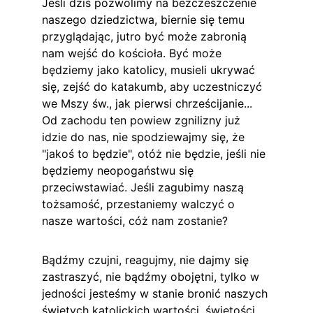
Jeśli dziś pozwolimy na bezczeszczenie 
naszego dziedzictwa, biernie się temu 
przyglądając, jutro być może zabronią 
nam wejść do kościoła. Być może 
będziemy jako katolicy, musieli ukrywać 
się, zejść do katakumb, aby uczestniczyć 
we Mszy św., jak pierwsi chrześcijanie... 
Od zachodu ten powiew zgnilizny już 
idzie do nas, nie spodziewajmy się, że 
"jakoś to będzie", otóż nie będzie, jeśli nie 
będziemy neopogaństwu się 
przeciwstawiać. Jeśli zagubimy naszą 
tożsamość, przestaniemy walczyć o 
nasze wartości, cóż nam zostanie?
Bądźmy czujni, reagujmy, nie dajmy się 
zastraszyć, nie bądźmy obojętni, tylko w 
jedności jesteśmy w stanie bronić naszych 
świętych katolickich wartości, świętości, 