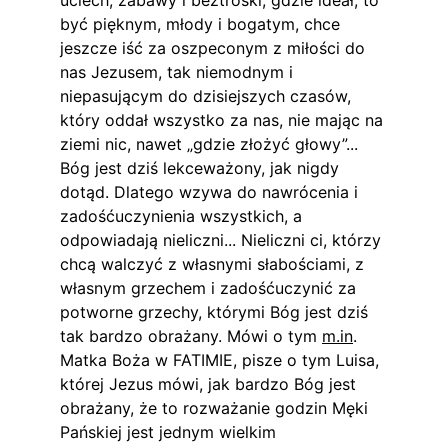
uciech, zabawy i beztroski, gdzie ideał, to 
być pięknym, młody i bogatym, chce 
jeszcze iść za oszpeconym z miłości do 
nas Jezusem, tak niemodnym i 
niepasującym do dzisiejszych czasów, 
który oddał wszystko za nas, nie mając na 
ziemi nic, nawet „gdzie złożyć głowy”... 
Bóg jest dziś lekceważony, jak nigdy 
dotąd. Dlatego wzywa do nawrócenia i 
zadośćuczynienia wszystkich, a 
odpowiadają nieliczni... Nieliczni ci, którzy 
chcą walczyć z własnymi słabościami, z 
własnym grzechem i zadośćuczynić za 
potworne grzechy, którymi Bóg jest dziś 
tak bardzo obrażany. Mówi o tym 
m.in
. 
Matka Boża w FATIMIE, pisze o tym Luisa, 
której Jezus mówi, jak bardzo Bóg jest 
obrażany, że to rozważanie godzin Męki 
Pańskiej jest jednym wielkim 