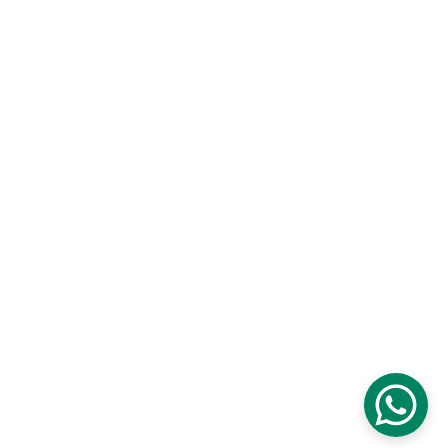
Kontakt
Email
meskirozaniecwprzemyslu@gmail.com
Facebook
© 2025. All rights reserved. Created by 
A.Rusiecka