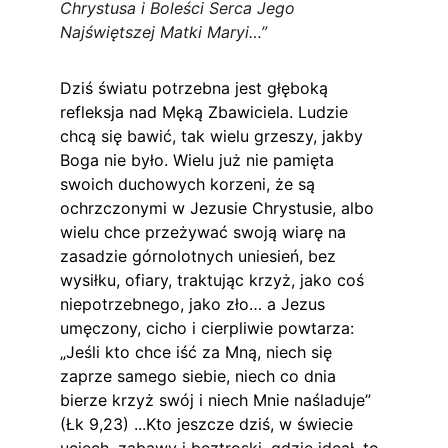
Chrystusa i Boleści Serca Jego 
Najświętszej Matki Maryi…”
Dziś światu potrzebna jest głęboką 
refleksja nad Męką Zbawiciela. Ludzie 
chcą się bawić, tak wielu grzeszy, jakby 
Boga nie było. Wielu już nie pamięta 
swoich duchowych korzeni, że są 
ochrzczonymi w Jezusie Chrystusie, albo 
wielu chce przeżywać swoją wiarę na 
zasadzie górnolotnych uniesień, bez 
wysiłku, ofiary, traktując krzyż, jako coś 
niepotrzebnego, jako zło… a Jezus 
umęczony, cicho i cierpliwie powtarza: 
„Jeśli kto chce iść za Mną, niech się 
zaprze samego siebie, niech co dnia 
bierze krzyż swój i niech Mnie naśladuje” 
(Łk 9,23) ...Kto jeszcze dziś, w świecie 