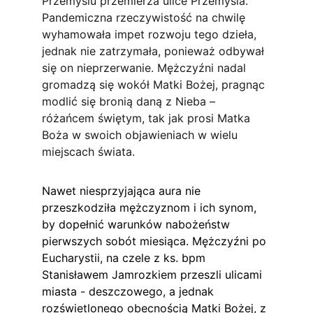
Przemyślu przemierza ulice Przemyśla. 
Pandemiczna rzeczywistość na chwilę 
wyhamowała impet rozwoju tego dzieła, 
jednak nie zatrzymała, ponieważ odbywał 
się on nieprzerwanie. Mężczyźni nadal 
gromadzą się wokół Matki Bożej, pragnąc 
modlić się bronią daną z Nieba – 
różańcem świętym, tak jak prosi Matka 
Boża w swoich objawieniach w wielu 
miejscach świata.
Nawet niesprzyjająca aura nie 
przeszkodziła mężczyznom i ich synom, 
by dopełnić warunków nabożeństw 
pierwszych sobót miesiąca. Mężczyźni po 
Eucharystii, na czele z ks. bpm 
Stanisławem Jamrozkiem przeszli ulicami 
miasta - deszczowego, a jednak 
rozświetlonego obecnością Matki Bożej, z 