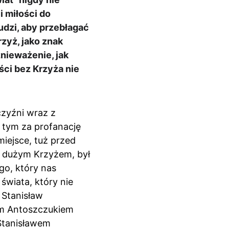
 miłości do 
dzi, aby przebłagać 
zyż, jako znak 
nieważenie, jak 
ści bez Krzyża nie 
zyźni wraz z 
 tym za profanację 
iejsce, tuż przed 
z dużym Krzyżem, był 
o, który nas 
świata, który nie 
 Stanisław 
em Antoszczukiem 
tanisławem 