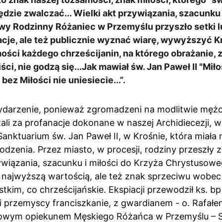
dzie zwalczać... Wielki akt przywiązania, szacunku i
wy Rodzinny Różaniec w Przemyślu przyszło setki lu
cje, ale też publicznie wyznać wiarę, wywyższyć Kr
mości każdego chrześcijanin, na którego obrażanie, z
ci, nie godzą się...Jak mawiał św. Jan Paweł II "Miło
bez Miłości nie uniesiecie...”.
ydarzenie, ponieważ zgromadzeni na modlitwie mężc
li za profanacje dokonane w naszej Archidiecezji, w
nktuarium św. Jan Paweł II, w Krośnie, która miała m
dzenia. Przez miasto, w procesji, rodziny przeszły 
wiązania, szacunku i miłości do Krzyża Chrystusoweg
nas najwyższą wartością, ale też znak sprzeciwu wobec 
stkim, co chrześcijańskie. Ekspiacji przewodził ks. bp
i przemyscy franciszkanie, z gwardianem - o. Rafał
wym opiekunem Męskiego Różańca w Przemyślu – S