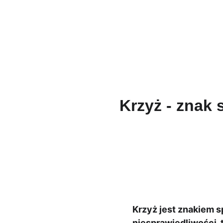
Męski Różani
Krzyż - znak 
Krzyż jest znakiem s
niesprawiedliwości, t