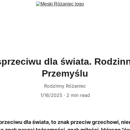
ec
Formacja
Wydarzenia
Aktualności
Fundacja 3 Serca
G
sprzeciwu dla świata. Rodzin
Przemyślu
Rodzinny Różaniec
1/16/2025
2 min read
przeciwu dla świata, to znak przeciw grzechowi, nie
o znak naszej tożsamości, znak miłości, którego "św