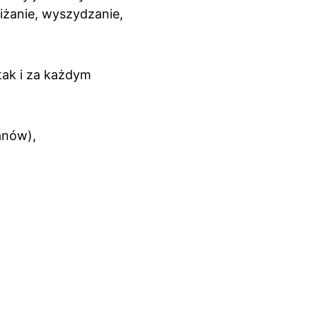
niżanie, wyszydzanie, 
tak i za każdym 
anów),