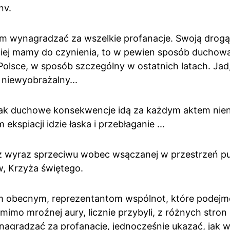
nv.
 wynagradzać za wszelkie profanacje. Swoją drogą z
ciej mamy do czynienia, to w pewien sposób duchow
 Polsce, w sposób szczególny w ostatnich latach. Jad
t niewyobrażalny...
ak duchowe konsekwencje idą za każdym aktem nienaw
ekspiacji idzie łaska i przebłaganie ...
też wyraz sprzeciwu wobec wsączanej w przestrzeń pu
w, Krzyża świętego.
m obecnym, reprezentantom wspólnot, które podejm
imo mroźnej aury, licznie przybyli, z różnych stron n
nagradzać za profanacje, jednocześnie ukazać, jak w