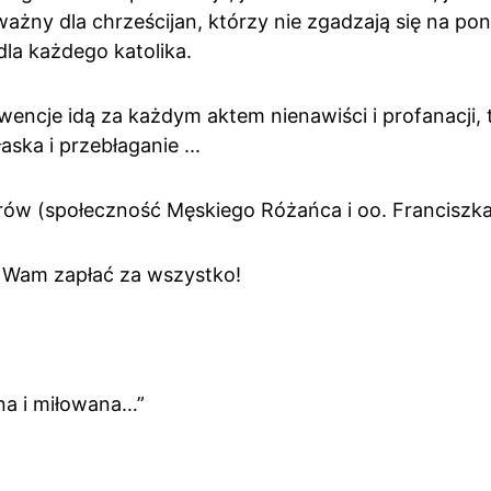
n ważny dla chrześcijan, którzy nie zgadzają się na po
dla każdego katolika.
ncje idą za każdym aktem nienawiści i profanacji, 
łaska i przebłaganie ...
rów (społeczność Męskiego Różańca i oo. Franciszk
g Wam zapłać za wszystko!
ana i miłowana…”