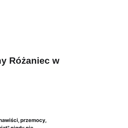
aleria
Kontakt
ny Różaniec w
nawiści, przemocy, 
iat" nigdy nie 