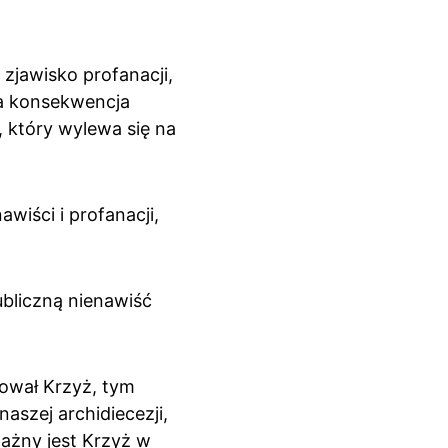
jawisko profanacji, 
a konsekwencja 
, który wylewa się na 
iści i profanacji, 
bliczną nienawiść 
ował Krzyż, tym 
aszej archidiecezji, 
ażny jest Krzyż w 