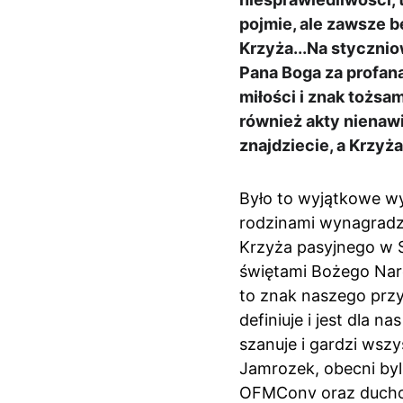
pojmie, ale zawsze bę
Krzyża...Na stycznio
Pana Boga za profana
miłości i znak tożsa
również akty nienawiś
znajdziecie, a Krzyża 
Było to wyjątkowe w
rodzinami wynagradza
Krzyża pasyjnego w Sa
świętami Bożego Naro
to znak naszego przy
definiuje i jest dla 
szanuje i gardzi wszy
Jamrozek, obecni byl
OFMConv oraz ducho