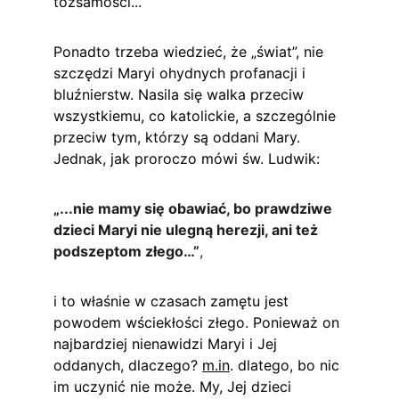
tożsamości...
Ponadto trzeba wiedzieć, że „świat”, nie 
szczędzi Maryi ohydnych profanacji i 
bluźnierstw. Nasila się walka przeciw 
wszystkiemu, co katolickie, a szczególnie 
przeciw tym, którzy są oddani Mary. 
Jednak, jak proroczo mówi św. Ludwik:
„...nie mamy się obawiać, bo prawdziwe 
dzieci Maryi nie ulegną herezji, ani też 
podszeptom złego…”
,
i to właśnie w czasach zamętu jest 
powodem wściekłości złego. Ponieważ on 
najbardziej nienawidzi Maryi i Jej 
oddanych, dlaczego? 
m.in
. dlatego, bo nic 
im uczynić nie może. My, Jej dzieci 