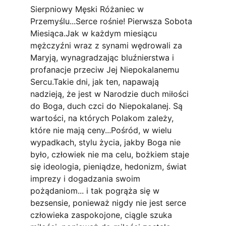
Sierpniowy Męski Różaniec w 
Przemyślu...Serce rośnie! Pierwsza Sobota 
Miesiąca.Jak w każdym miesiącu 
mężczyźni wraz z synami wędrowali za 
Maryją, wynagradzając bluźnierstwa i 
profanacje przeciw Jej Niepokalanemu 
Sercu.Takie dni, jak ten, napawają 
nadzieją, że jest w Narodzie duch miłości 
do Boga, duch czci do Niepokalanej. Są 
wartości, na których Polakom zależy, 
które nie mają ceny...Pośród, w wielu 
wypadkach, stylu życia, jakby Boga nie 
było, człowiek nie ma celu, bożkiem staje 
się ideologia, pieniądze, hedonizm, świat 
imprezy i dogadzania swoim 
pożądaniom... i tak pogrąża się w 
bezsensie, ponieważ nigdy nie jest serce 
człowieka zaspokojone, ciągle szuka 