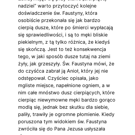
nadziei” warto przytoczyć kolejne 
doświadczenie św. Faustyny, która 
osobiście przekonała się jak bardzo 
cierpią dusze, które po śmierci wypłacają 
się sprawiedliwości, i są to męki bliskie 
piekielnym, z tą tylko różnica, że kiedyś 
się skończą. Jest to też konsekwencja 
tego, w jaki sposób dusze tutaj na ziemi 
żyły, jak grzeszyły. Św. Faustyna mówi, że 
do czyśćca zabrał ją Anioł, który jej nie 
odstępował. Czyściec opisała, jako 
mgliste miejsce, napełnione ogniem, a w 
nim całe mnóstwo dusz cierpiących, które 
cierpiąc niewymowne męki bardzo gorąco 
modlą się, jednak bez skutku dla siebie, 
paliły, trawiły je ogromne płomienie. Kiedy 
poruszona tym widokiem św. Faustyna 
zwróciła się do Pana Jezusa usłyszała 