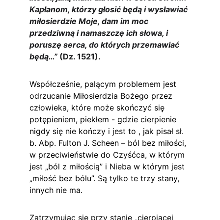
Kapłanom, którzy głosić będą i wysławiać 
miłosierdzie Moje, dam im moc 
przedziwną i namaszczę ich słowa, i 
poruszę serca, do których przemawiać 
będą…”
 (Dz. 1521).
Współcześnie, palącym problemem jest 
odrzucanie Miłosierdzia Bożego przez 
człowieka, które może skończyć się 
potępieniem, piekłem - gdzie cierpienie 
nigdy się nie kończy i jest to , jak pisał sł. 
b. Abp. Fulton J. Scheen – ból bez miłości, 
w przeciwieństwie do Czyśćca, w którym 
jest „ból z miłością” i Nieba w którym jest 
„miłość bez bólu”. Są tylko te trzy stany, 
innych nie ma.
Zatrzymując się przy stanie „cierpiącej 