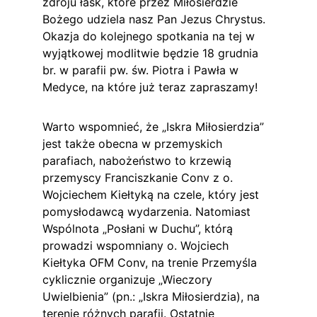
zdroju łask, które przez Miłosierdzie 
Bożego udziela nasz Pan Jezus Chrystus. 
Okazja do kolejnego spotkania na tej w 
wyjątkowej modlitwie będzie 18 grudnia 
br. w parafii pw. św. Piotra i Pawła w 
Medyce, na które już teraz zapraszamy!
Warto wspomnieć, że „Iskra Miłosierdzia” 
jest także obecna w przemyskich 
parafiach, nabożeństwo to krzewią 
przemyscy Franciszkanie Conv z o. 
Wojciechem Kiełtyką na czele, który jest 
pomysłodawcą wydarzenia. Natomiast 
Wspólnota „Posłani w Duchu”, którą 
prowadzi wspomniany o. Wojciech 
Kiełtyka OFM Conv, na trenie Przemyśla 
cyklicznie organizuje „Wieczory 
Uwielbienia” (pn.: „Iskra Miłosierdzia), na 
terenie różnych parafii. Ostatnie 