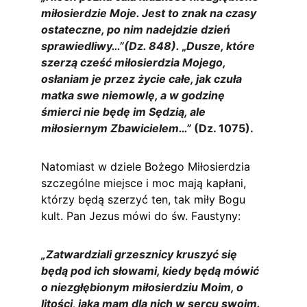
miłosierdzie Moje. Jest to znak na czasy 
ostateczne, po nim nadejdzie dzień 
sprawiedliwy…”(Dz. 848). 
„
Dusze, które 
szerzą cześć miłosierdzia Mojego, 
osłaniam je przez życie całe, jak czuła 
matka swe niemowlę, a w godzinę 
śmierci nie będę im Sędzią, ale 
miłosiernym Zbawicielem…”
 (Dz. 1075).
Natomiast w dziele Bożego Miłosierdzia 
szczególne miejsce i moc mają kapłani, 
którzy będą szerzyć ten, tak miły Bogu 
kult. Pan Jezus mówi do św. Faustyny:
„Zatwardziali grzesznicy kruszyć się 
będą pod ich słowami, kiedy będą mówić 
o niezgłębionym miłosierdziu Moim, o 
litości, jaką mam dla nich w sercu swoim. 