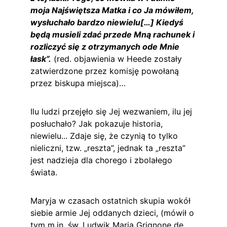
moja Najświętsza Matka i co Ja mówiłem, 
wysłuchało bardzo niewielu[…] Kiedyś 
będą musieli zdać przede Mną rachunek i 
rozliczyć się z otrzymanych ode Mnie 
łask”.
 (red. objawienia w Heede zostały 
zatwierdzone przez komisję powołaną 
przez biskupa miejsca)…
Ilu ludzi przejęło się Jej wezwaniem, ilu jej 
posłuchało? Jak pokazuje historia, 
niewielu... Zdaje się, że czynią to tylko 
nieliczni, tzw. „reszta”, jednak ta „reszta” 
jest nadzieja dla chorego i zbolałego 
świata.
Maryja w czasach ostatnich skupia wokół 
siebie armie Jej oddanych dzieci, (mówił o 
tym 
m.in
. św. Ludwik Maria Grignone de 