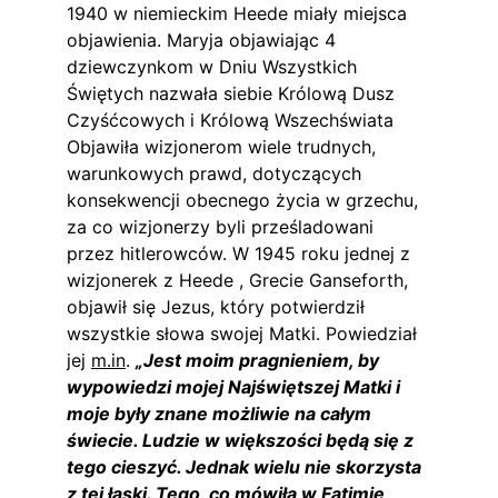
1940 w niemieckim Heede miały miejsca 
objawienia. Maryja objawiając 4 
dziewczynkom w Dniu Wszystkich 
Świętych nazwała siebie Królową Dusz 
Czyśćcowych i Królową Wszechświata 
Objawiła wizjonerom wiele trudnych, 
warunkowych prawd, dotyczących 
konsekwencji obecnego życia w grzechu, 
za co wizjonerzy byli prześladowani 
przez hitlerowców. W 1945 roku jednej z 
wizjonerek z Heede , Grecie Ganseforth, 
objawił się Jezus, który potwierdził 
wszystkie słowa swojej Matki. Powiedział 
jej 
m.in
. 
„Jest moim pragnieniem, by 
wypowiedzi mojej Najświętszej Matki i 
moje były znane możliwie na całym 
świecie. Ludzie w większości będą się z 
tego cieszyć. Jednak wielu nie skorzysta 
z tej łaski. Tego, co mówiła w Fatimie 