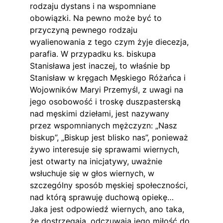
rodzaju dystans i na wspomniane 
obowiązki. Na pewno może być to 
przyczyną pewnego rodzaju 
wyalienowania z tego czym żyje diecezja, 
parafia. W przypadku ks. biskupa 
Stanisława jest inaczej, to właśnie bp 
Stanisław w kręgach Męskiego Różańca i 
Wojowników Maryi Przemyśl, z uwagi na 
jego osobowość i troskę duszpasterską 
nad męskimi dziełami, jest nazywany 
przez wspomnianych mężczyzn: „Nasz 
biskup”, „Biskup jest blisko nas”, ponieważ 
żywo interesuje się sprawami wiernych, 
jest otwarty na inicjatywy, uważnie 
wsłuchuje się w głos wiernych, w 
szczególny sposób męskiej społeczności, 
nad którą sprawuję duchową opiekę… 
Jaka jest odpowiedź wiernych, ano taka, 
że dostrzegają, odczuwają jego miłość do 