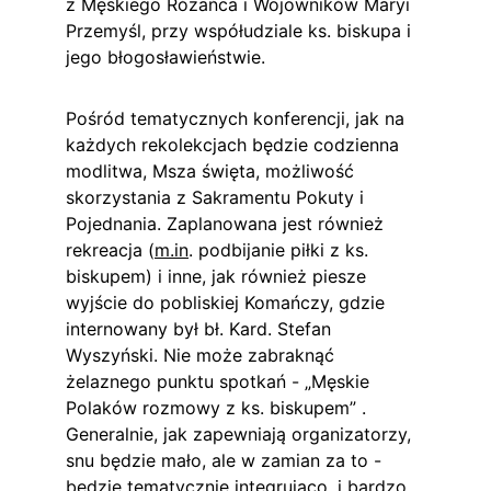
z Męskiego Różańca i Wojowników Maryi 
Przemyśl, przy współudziale ks. biskupa i 
jego błogosławieństwie.
Pośród tematycznych konferencji, jak na 
każdych rekolekcjach będzie codzienna 
modlitwa, Msza święta, możliwość 
skorzystania z Sakramentu Pokuty i 
Pojednania. Zaplanowana jest również 
rekreacja (
m.in
. podbijanie piłki z ks. 
biskupem) i inne, jak również piesze 
wyjście do pobliskiej Komańczy, gdzie 
internowany był bł. Kard. Stefan 
Wyszyński. Nie może zabraknąć 
żelaznego punktu spotkań - „Męskie 
Polaków rozmowy z ks. biskupem” . 
Generalnie, jak zapewniają organizatorzy, 
snu będzie mało, ale w zamian za to - 
będzie tematycznie integrująco, i bardzo 