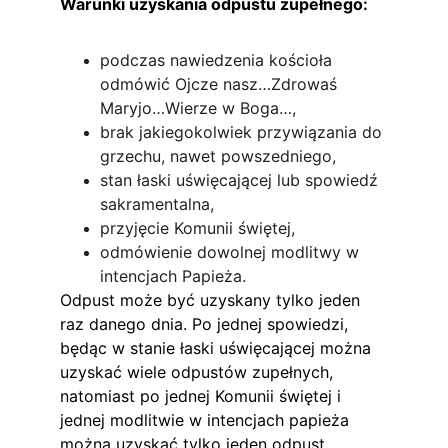
Warunki uzyskania odpustu zupełnego:
podczas nawiedzenia kościoła 
odmówić Ojcze nasz…Zdrowaś 
Maryjo…Wierze w Boga…,
brak jakiegokolwiek przywiązania do 
grzechu, nawet powszedniego,
stan łaski uświęcającej lub spowiedź 
sakramentalna,
przyjęcie Komunii świętej,
odmówienie dowolnej modlitwy w 
intencjach Papieża.
Odpust może być uzyskany tylko jeden 
raz danego dnia. Po jednej spowiedzi, 
będąc w stanie łaski uświęcającej można 
uzyskać wiele odpustów zupełnych, 
natomiast po jednej Komunii świętej i 
jednej modlitwie w intencjach papieża 
można uzyskać tylko jeden odpust 