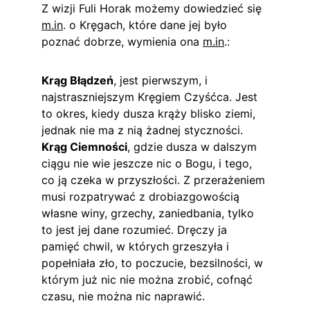
Z wizji Fuli Horak możemy dowiedzieć się 
m.in
. o Kręgach, które dane jej było 
poznać dobrze, wymienia ona 
m.in
.:
Krąg Błądzeń
, jest pierwszym, i 
najstraszniejszym Kręgiem Czyśćca. Jest 
to okres, kiedy dusza krąży blisko ziemi, 
jednak nie ma z nią żadnej styczności. 
Krąg Ciemności
, gdzie dusza w dalszym 
ciągu nie wie jeszcze nic o Bogu, i tego, 
co ją czeka w przyszłości. Z przerażeniem 
musi rozpatrywać z drobiazgowością 
własne winy, grzechy, zaniedbania, tylko 
to jest jej dane rozumieć. Dręczy ja 
pamięć chwil, w których grzeszyła i 
popełniała zło, to poczucie, bezsilności, w 
którym już nic nie można zrobić, cofnąć 
czasu, nie można nic naprawić.