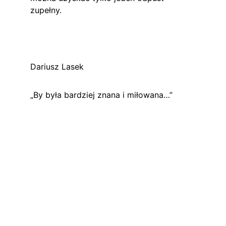
zupełny.
Dariusz Lasek
„By była bardziej znana i miłowana…”
Kontakt
Email
meskirozaniecwprzemyslu@gmail.com
Facebook