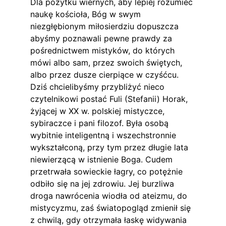
Dla pożytku wiernych, aby lepiej rozumieć 
naukę kościoła, Bóg w swym 
niezgłębionym miłosierdziu dopuszcza 
abyśmy poznawali pewne prawdy za 
pośrednictwem mistyków, do których 
mówi albo sam, przez swoich świętych, 
albo przez dusze cierpiące w czyśćcu. 
Dziś chcielibyśmy przybliżyć nieco 
czytelnikowi postać Fuli (Stefanii) Horak, 
żyjącej w XX w. polskiej mistyczce, 
sybiraczce i pani filozof. Była osobą 
wybitnie inteligentną i wszechstronnie 
wykształconą, przy tym przez długie lata 
niewierzącą w istnienie Boga. Cudem 
przetrwała sowieckie łagry, co potężnie 
odbiło się na jej zdrowiu. Jej burzliwa 
droga nawrócenia wiodła od ateizmu, do 
mistycyzmu, zaś światopogląd zmienił się 
z chwilą, gdy otrzymała łaskę widywania 