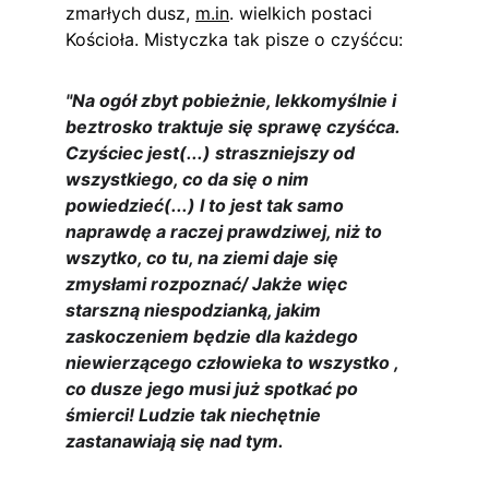
zmarłych dusz, 
m.in
. wielkich postaci 
Kościoła. Mistyczka tak pisze o czyśćcu:
"Na ogół zbyt pobieżnie, lekkomyślnie i 
beztrosko traktuje się sprawę czyśćca. 
Czyściec jest(...) straszniejszy od 
wszystkiego, co da się o nim 
powiedzieć(...) I to jest tak samo 
naprawdę a raczej prawdziwej, niż to 
wszytko, co tu, na ziemi daje się 
zmysłami rozpoznać/ Jakże więc 
starszną niespodzianką, jakim 
zaskoczeniem będzie dla każdego 
niewierzącego człowieka to wszystko , 
co dusze jego musi już spotkać po 
śmierci! Ludzie tak niechętnie 
zastanawiają się nad tym.