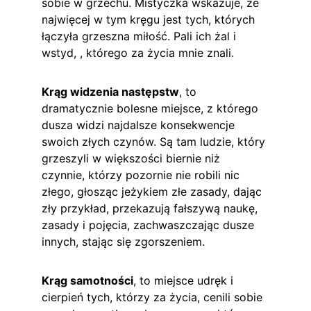
sobie w grzechu. Mistyczka wskazuje, że 
najwięcej w tym kręgu jest tych, których 
łączyła grzeszna miłość. Pali ich żal i 
wstyd, , którego za życia mnie znali.
Krąg widzenia następstw
, to 
dramatycznie bolesne miejsce, z którego 
dusza widzi najdalsze konsekwencje 
swoich złych czynów. Są tam ludzie, który 
grzeszyli w większości biernie niż 
czynnie, którzy pozornie nie robili nic 
złego, głosząc jeżykiem złe zasady, dając 
zły przykład, przekazują fałszywą naukę, 
zasady i pojęcia, zachwaszczając dusze 
innych, stając się zgorszeniem.
Krąg samotności
, to miejsce udręk i 
cierpień tych, którzy za życia, cenili sobie 