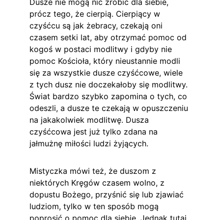
Dusze nie mogą nic zrobić dla siebie, 
prócz tego, że cierpią. Cierpiący w 
czyśćcu są jak żebracy, czekają oni 
czasem setki lat, aby otrzymać pomoc od 
kogoś w postaci modlitwy i gdyby nie 
pomoc Kościoła, który nieustannie modli 
się za wszystkie dusze czyśćcowe, wiele 
z tych dusz nie doczekałoby się modlitwy. 
Świat bardzo szybko zapomina o tych, co 
odeszli, a dusze te czekają w opuszczeniu 
na jakakolwiek modlitwę. Dusza 
czyśćcowa jest już tylko zdana na 
jałmużnę miłości ludzi żyjących.
Mistyczka mówi też, że duszom z 
niektórych Kręgów czasem wolno, z 
dopustu Bożego, przyśnić się lub zjawiać 
ludziom, tylko w ten sposób mogą 
poprosić o pomoc dla siebie. Jednak tutaj 