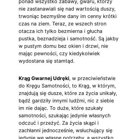
ponad wszystko zabawy, gwaru, którzy 
nie zastanawiali się nad wartością duszy, 
trwoniąc bezmyślne dany im cenny krótki 
czas na ziem. Teraz, ze wszech stron 
otacza ich tylko bezmierna i głucha 
pustka, beznadzieja i samotność. Są jakby 
w pustym domu bez okien i drzwi, nie 
mając pewności, czy kiedykolwiek 
wydostana się stamtąd.
Krąg Gwarnej Udręki
, w przeciwieństwie 
do Kręgu Samotności, to Krąg, w którym, 
znajdują się dusze, które za życia unikały, 
bądź gardziły innymi ludźmi, nic z siebie 
im nie dając. To duże, które szukały 
samotności, szukając jedynie własnych 
odczuć i przeżyć. Za życia skąpi i 
zachłanni jednocześnie, wsłuchujący się 
jedynie we własne potrzeby, a wszystko 