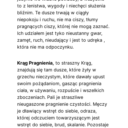
to z lenistwa, wygody i niechęci służenia 
bliźnim. Te dusze trwają w ciągły 
niepokoju i ruchu, nie ma ciszy, tłumy 
pragnących ciszy, której nie mogą zaznać. 
Ich udziałem jest tyko nieustanny gwar, 
zamęt, ruch, nieudający i jest to udręka , 
która nie ma odpoczynku.
Krąg Pragnienia,
 to straszny Krąg, 
znajdują się tam dusze, które żyły w 
grzechu nieczystym, które dawały upust 
swoim pożądaniom, gasząc pragnienia 
ciała, w używaniu, rozpuście i wszelkich 
zboczeniach. Pali je straszliwe 
nieugaszone pragnienie czystości. Męczy 
je dławiący wstręt do siebie, odraza, 
której odczuciem towarzyszącym jest 
wstręt do siebie, brud, skalanie. Pozostaje 