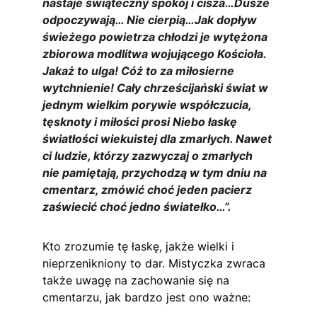
nastaje świąteczny spokój i cisza…Dusze 
odpoczywają… Nie cierpią…Jak dopływ 
świeżego powietrza chłodzi je wytężona 
zbiorowa modlitwa wojującego Kościoła. 
Jakaż to ulga! Cóż to za miłosierne 
wytchnienie! Cały chrześcijański świat w 
jednym wielkim porywie współczucia, 
tęsknoty i miłości prosi Niebo łaskę 
światłości wiekuistej dla zmarłych. Nawet 
ci ludzie, którzy zazwyczaj o zmarłych 
nie pamiętają, przychodzą w tym dniu na 
cmentarz, zmówić choć jeden pacierz 
zaświecić choć jedno światełko…”.
Kto zrozumie tę łaskę, jakże wielki i 
nieprzenikniony to dar. Mistyczka zwraca 
także uwagę na zachowanie się na 
cmentarzu, jak bardzo jest ono ważne: