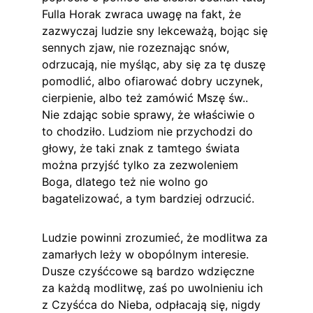
Fulla Horak zwraca uwagę na fakt, że 
zazwyczaj ludzie sny lekceważą, bojąc się 
sennych zjaw, nie rozeznając snów, 
odrzucają, nie myśląc, aby się za tę duszę 
pomodlić, albo ofiarować dobry uczynek, 
cierpienie, albo też zamówić Mszę św.. 
Nie zdając sobie sprawy, że właściwie o 
to chodziło. Ludziom nie przychodzi do 
głowy, że taki znak z tamtego świata 
można przyjść tylko za zezwoleniem 
Boga, dlatego też nie wolno go 
bagatelizować, a tym bardziej odrzucić.
Ludzie powinni zrozumieć, że modlitwa za 
zamarłych leży w obopólnym interesie. 
Dusze czyśćcowe są bardzo wdzięczne 
za każdą modlitwę, zaś po uwolnieniu ich 
z Czyśćca do Nieba, odpłacają się, nigdy 