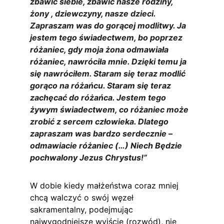
zbawić siebie, zbawić nasze rodziny, 
żony , dziewczyny, nasze dzieci. 
Zapraszam was do gorącej modlitwy. Ja 
jestem tego świadectwem, bo poprzez 
różaniec, gdy moja żona odmawiała 
różaniec, nawróciła mnie. Dzięki temu ja 
się nawróciłem. Staram się teraz modlić 
gorąco na różańcu. Staram się teraz 
zachęcać do różańca. Jestem tego 
żywym świadectwem, co różaniec może 
zrobić z sercem człowieka. Dlatego 
zapraszam was bardzo serdecznie – 
odmawiacie różaniec (…) Niech Będzie 
pochwalony Jezus Chrystus!”
W dobie kiedy małżeństwa coraz mniej 
chcą walczyć o swój węzeł 
sakramentalny, podejmując 
najwygodniejsze wyjście (rozwód), nie 