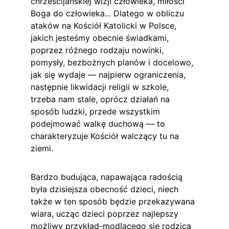
chrześcijańskiej wizji człowieka, miłości 
Boga do człowieka... Dlatego w obliczu 
ataków na Kościół Katolicki w Polsce, 
jakich jesteśmy obecnie świadkami, 
poprzez różnego rodzaju nowinki, 
pomysły, bezbożnych planów i docelowo, 
jak się wydaje — najpierw ograniczenia, 
następnie likwidacji religii w szkole, 
trzeba nam stale, oprócz działań na 
sposób ludzki, przede wszystkim 
podejmować walkę duchową — to 
charakteryzuje Kościół walczący tu na 
ziemi.
Bardzo budująca, napawająca radością 
była dzisiejsza obecność dzieci, niech 
także w ten sposób będzie przekazywana 
wiara, ucząc dzieci poprzez najlepszy 
możliwy przykład-modlacego się rodzica 