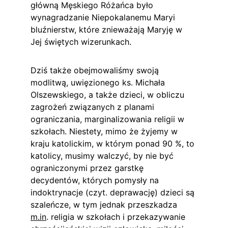
główną Męskiego Różańca było 
wynagradzanie Niepokalanemu Maryi 
bluźnierstw, które znieważają Maryję w 
Jej świętych wizerunkach.
Dziś także obejmowaliśmy swoją 
modlitwą, uwięzionego ks. Michała 
Olszewskiego, a także dzieci, w obliczu 
zagrożeń związanych z planami 
ograniczania, marginalizowania religii w 
szkołach. Niestety, mimo że żyjemy w 
kraju katolickim, w którym ponad 90 %, to 
katolicy, musimy walczyć, by nie być 
ograniczonymi przez garstkę 
decydentów, których pomysły na 
indoktrynacje (czyt. deprawację) dzieci są 
szaleńcze, w tym jednak przeszkadza 
m.in
. religia w szkołach i przekazywanie 