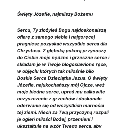
Święty Józefie, najmilszy Bożemu
Sercu, Ty złożyłeś Bogu najdoskonalszą 
ofiarę z samego siebie i najgoręcej 
pragniesz pozyskać wszystkie serca dla 
Chrystusa. Z głęboką pokorą przynoszę 
do Ciebie moje nędzne i grzeszne serce i 
składam je w Twoje błogosławione ręce, 
w objęciu których tak miłośnie biło 
Boskie Serce Dzieciątka Jezus. O święty 
Józefie, najukochańszy mój Ojcze, weź 
moje biedne serce, uproś mu całkowite 
oczyszczenie z grzechów i doskonałe 
oderwanie się od wszystkich marności 
tej ziemi. Niech za Twą przyczyną rozpali 
je ogień miłości Bożej, przemieni i 
ukształtuje na wzór Twego serca, aby 