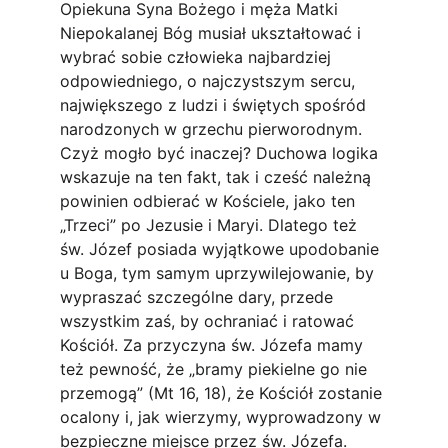
Opiekuna Syna Bożego i męża Matki 
Niepokalanej Bóg musiał ukształtować i 
wybrać sobie człowieka najbardziej 
odpowiedniego, o najczystszym sercu, 
największego z ludzi i świętych spośród 
narodzonych w grzechu pierworodnym. 
Czyż mogło być inaczej? Duchowa logika 
wskazuje na ten fakt, tak i cześć należną 
powinien odbierać w Kościele, jako ten 
„Trzeci” po Jezusie i Maryi. Dlatego też 
św. Józef posiada wyjątkowe upodobanie 
u Boga, tym samym uprzywilejowanie, by 
wypraszać szczególne dary, przede 
wszystkim zaś, by ochraniać i ratować 
Kościół. Za przyczyna św. Józefa mamy 
też pewność, że „bramy piekielne go nie 
przemogą” (Mt 16, 18), że Kościół zostanie 
ocalony i, jak wierzymy, wyprowadzony w 
bezpieczne miejsce przez św. Józefa.